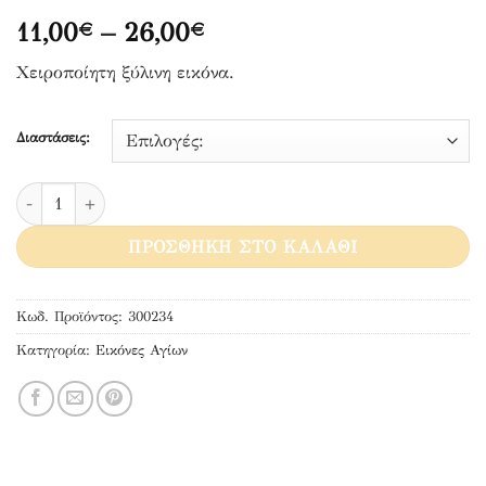
Price
11,00
–
26,00
€
€
range:
Χειροποίητη ξύλινη εικόνα.
11,00€
through
26,00€
Διαστάσεις:
Άγιος Πατάπιος Λουτρακίου ποσότητα
ΠΡΟΣΘΉΚΗ ΣΤΟ ΚΑΛΆΘΙ
Κωδ. Προϊόντος:
300234
Κατηγορία:
Εικόνες Αγίων