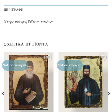
ΠΕΡΙΓΡΑΦΉ
Χειροποίητη ξύλινη εικόνα.
ΣΧΕΤΙΚΆ ΠΡΟΪΌΝΤΑ
Προσθήκη
Προσθήκη
Νο1 σε πωλήσεις
Νο1 σε πωλήσεις
στα
στα
αγαπημένα
αγαπημένα