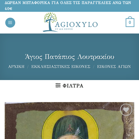
Μετάβαση
ΔΩΡΕΑΝ ΜΕΤΑΦΟΡΙΚΑ ΓΙΑ ΟΛΕΣ ΤΙΣ ΠΑΡΑΓΓΕΛΙΕΣ ΑΝΩ ΤΩΝ
40€
στο
περιεχόμενο
0
Άγιος Πατάπιος Λουτρακίου
ΑΡΧΙΚΉ
/
ΕΚΚΛΗΣΙΑΣΤΙΚΈΣ ΕΙΚΌΝΕΣ
/
ΕΙΚΌΝΕΣ ΑΓΊΩΝ
ΦΊΛΤΡΑ
Προσθήκη
στα
αγαπημένα