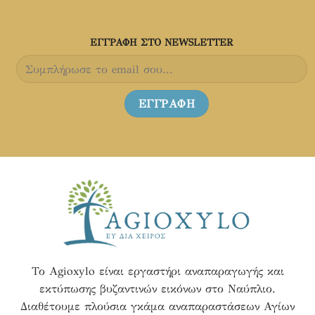
σελίδα
σελίδα
του
του
προϊόντος
προϊόντος
ΕΓΓΡΑΦH ΣΤΟ NEWSLETTER
Το Agioxylo είναι εργαστήρι αναπαραγωγής και
εκτύπωσης βυζαντινών εικόνων στο Ναύπλιο.
Διαθέτουμε πλούσια γκάμα αναπαραστάσεων Αγίων