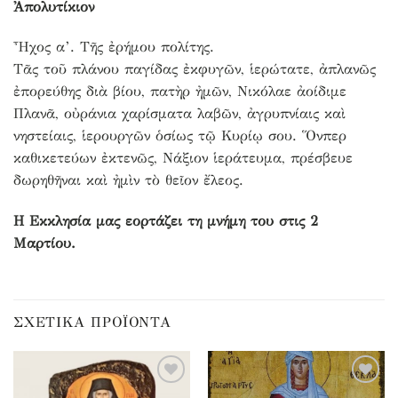
Ἀπολυτίκιον
Ἦχος α’. Τῆς ἐρήμου πολίτης.
Τᾶς τοῦ πλάνου παγίδας ἐκφυγῶν, ἱερώτατε, ἀπλανῶς
ἐπορεύθης διὰ βίου, πατὴρ ἠμῶν, Νικόλαε ἀοίδιμε
Πλανᾶ, οὐράνια χαρίσματα λαβῶν, ἀγρυπνίαις καὶ
νηστείαις, ἱερουργῶν ὁσίως τῷ Κυρίῳ σου. Ὅνπερ
καθικετεύων ἐκτενῶς, Νάξιον ἱεράτευμα, πρέσβευε
δωρηθῆναι καὶ ἠμὶν τὸ θεῖον ἔλεος.
Η Εκκλησία μας εορτάζει τη μνήμη του στις 2
Μαρτίου.
ΣΧΕΤΙΚΆ ΠΡΟΪΌΝΤΑ
Προσθήκη
Προσθήκη