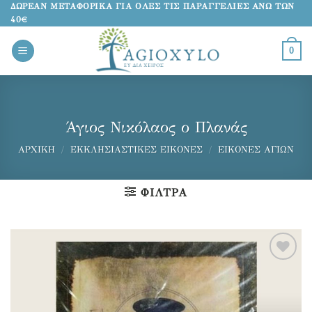
Μετάβαση
ΔΩΡΕΑΝ ΜΕΤΑΦΟΡΙΚΑ ΓΙΑ ΟΛΕΣ ΤΙΣ ΠΑΡΑΓΓΕΛΙΕΣ ΑΝΩ ΤΩΝ
40€
στο
περιεχόμενο
0
Άγιος Νικόλαος ο Πλανάς
ΑΡΧΙΚΉ
/
ΕΚΚΛΗΣΙΑΣΤΙΚΈΣ ΕΙΚΌΝΕΣ
/
ΕΙΚΌΝΕΣ ΑΓΊΩΝ
ΦΊΛΤΡΑ
Προσθήκη
στα
αγαπημένα