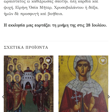
ὡραιότατος ὢ καθιέρωσας σαύτην, ὅλη καρδία καὶ
ψυχή, Εἰρήνη Ὁσία Μῆτερ, Χρυσοβαλάντου ἡ δόξα,
ἠμῶν δὲ προσφυγὴ καὶ βοήθεια.
Η εκκλησία μας εορτάζει τη μνήμη της στις 28 Ιουλίου.
ΣΧΕΤΙΚΆ ΠΡΟΪΌΝΤΑ
Προσθήκη
Προσθήκη
στα
στα
αγαπημένα
αγαπημένα