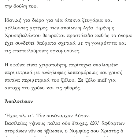
την δούλη του.
Ιδανική για δώρο για νέα άτεκνα ζευγάρια και
μέλλουσες μητέρες, των οποίων η Αγία Ειρήνη η
Χρυσοβαλάντου θεωρείται προστάτιδα καθώς το όνομα
έχει συνδεθεί θαύματα σχετικά με τη γονιμότητα και
τις επαπειλούμενες εγκυμοσύνες.
Η εικόνα είναι χειροποίητη, περίτεχνα σκαλισμένη
περιμετρικά με ανάγλυφες λεπτομέρειες και χρυσή
πατίνα περιμετρικά του ξύλου. Σε ξύλο mdf για
αντοχή στο χρόνο και τις φθορές.
Ἀπολυτίκιον
Ἦχος πλ. α’. Τὸν συνάναρχον Λόγον.
Βασιλείας γήινους πάλαι οὐκ ἔτυχες, ἀλλ’ ἄφθαρτων
στεφάνων νῦν σὲ ἠξίωσεν, ὁ Νυμφίος σου Χριστὸς ὁ