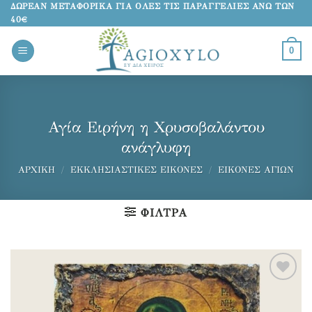
Μετάβαση
ΔΩΡΕΑΝ ΜΕΤΑΦΟΡΙΚΑ ΓΙΑ ΟΛΕΣ ΤΙΣ ΠΑΡΑΓΓΕΛΙΕΣ ΑΝΩ ΤΩΝ
40€
στο
περιεχόμενο
0
Αγία Ειρήνη η Χρυσοβαλάντου
ανάγλυφη
ΑΡΧΙΚΉ
/
ΕΚΚΛΗΣΙΑΣΤΙΚΈΣ ΕΙΚΌΝΕΣ
/
ΕΙΚΌΝΕΣ ΑΓΊΩΝ
ΦΊΛΤΡΑ
Προσθήκη
στα