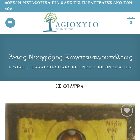
Μετάβαση
ΔΩΡΕΑΝ ΜΕΤΑΦΟΡΙΚΑ ΓΙΑ ΟΛΕΣ ΤΙΣ ΠΑΡΑΓΓΕΛΙΕΣ ΑΝΩ ΤΩΝ
40€
στο
περιεχόμενο
0
Άγιος Νικηφόρος Κωνσταντινουπόλεως
ΑΡΧΙΚΉ
/
ΕΚΚΛΗΣΙΑΣΤΙΚΈΣ ΕΙΚΌΝΕΣ
/
ΕΙΚΌΝΕΣ ΑΓΊΩΝ
ΦΊΛΤΡΑ
Προσθήκη
στα
αγαπημένα