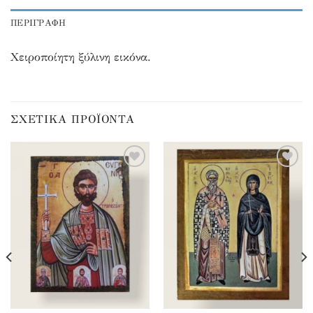
ΠΕΡΙΓΡΑΦΉ
Χειροποίητη ξύλινη εικόνα.
ΣΧΕΤΙΚΆ ΠΡΟΪΌΝΤΑ
Προσθήκη
Προσθήκη
στα
στα
αγαπημένα
αγαπημένα