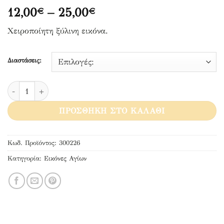
Price
12,00
–
25,00
€
€
range:
Χειροποίητη ξύλινη εικόνα.
12,00€
through
25,00€
Διαστάσεις:
Άγιος Νικηφόρος Κωνσταντινουπόλεως ποσότητα
ΠΡΟΣΘΉΚΗ ΣΤΟ ΚΑΛΆΘΙ
Κωδ. Προϊόντος:
300226
Κατηγορία:
Εικόνες Αγίων