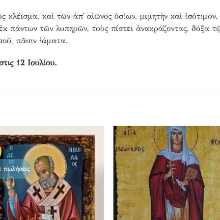
κλέϊσμα, καὶ τῶν ἀπ᾿ αἰῶνος ὁσίων, μιμητὴν καὶ ἰσότιμον,
κ πάντων τῶν λυπηρῶν, τοὺς πίστει ἀνακράζοντας, δόξα τῷ
σοῦ, πᾶσιν ἰάματα.
τις 12 Ιουλίου.
Προσθήκη
Προσθή
στα
στα
αγαπημένα
αγαπημ
ε πωλήσεις