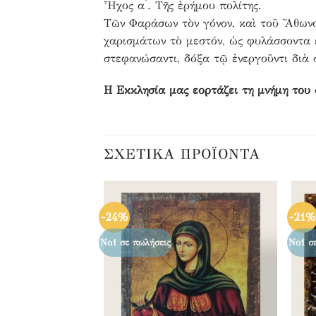
Ἦχος α ́. Τῆς ἐρήμου πολίτης.
Τῶν Φαράσων τὸν γόνον, καὶ τοῦ Ἄθωνος 
χαρισμάτων τὸ μεστόν, ὡς φυλάσσοντα ἐ
στεφανώσαντι, δόξα τῷ ἐνεργοῦντι διὰ 
Η Εκκλησία μας εορτάζει τη μνήμη του σ
ΣΧΕΤΙΚΆ ΠΡΟΪΌΝΤΑ
-24%
-21%
Προσθήκη
Προσθήκη
στα
στα
αγαπημένα
αγαπημένα
Νο1 σε πωλήσεις
Νο1 σ