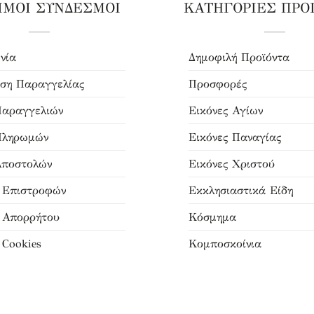
ΙΜΟΙ ΣΥΝΔΕΣΜΟΙ
ΚΑΤΗΓΟΡΙΕΣ ΠΡΟ
νία
Δημοφιλή Προϊόντα
ση Παραγγελίας
Προσφορές
Παραγγελιών
Εικόνες Αγίων
Πληρωμών
Εικόνες Παναγίας
Αποστολών
Εικόνες Χριστού
ή Επιστροφών
Εκκλησιαστικά Είδη
ή Απορρήτου
Κόσμημα
 Cookies
Κομποσκοίνια