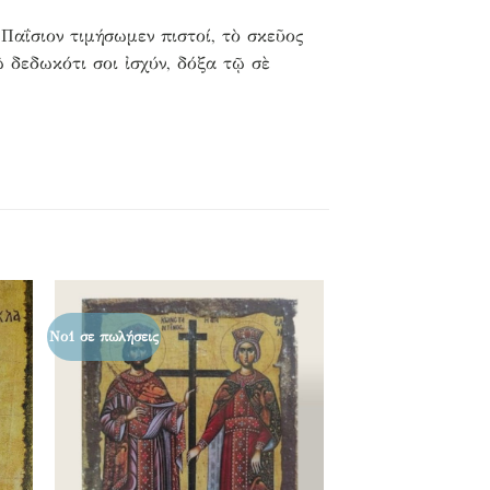
 Παΐσιον τιμήσωμεν πιστοί, τὸ σκεῦος
 δεδωκότι σοι ἰσχύν, δόξα τῷ σὲ
Νο1 σε πωλήσεις
κη
Προσθήκη
στα
ένα
αγαπημένα