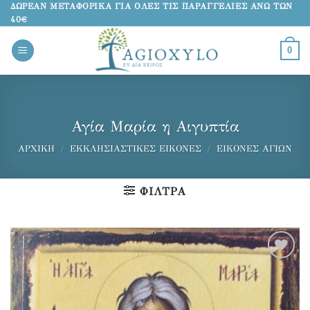
Μετάβαση
ΔΩΡΕΑΝ ΜΕΤΑΦΟΡΙΚΑ ΓΙΑ ΟΛΕΣ ΤΙΣ ΠΑΡΑΓΓΕΛΙΕΣ ΑΝΩ ΤΩΝ
40€
στο
περιεχόμενο
0
Αγία Μαρία η Αιγυπτία
ΑΡΧΙΚΉ
/
ΕΚΚΛΗΣΙΑΣΤΙΚΈΣ ΕΙΚΌΝΕΣ
/
ΕΙΚΌΝΕΣ ΑΓΊΩΝ
ΦΊΛΤΡΑ
Προσθήκη
στα
αγαπημένα