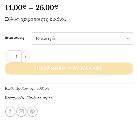
Price
11,00
–
26,00
€
€
range:
Ξύλινη χειροποίητη εικόνα.
11,00€
through
26,00€
Διαστάσεις:
Αγία Μαρία η Αιγυπτία ποσότητα
ΠΡΟΣΘΉΚΗ ΣΤΟ ΚΑΛΆΘΙ
Κωδ. Προϊόντος:
300154
Κατηγορία:
Εικόνες Αγίων