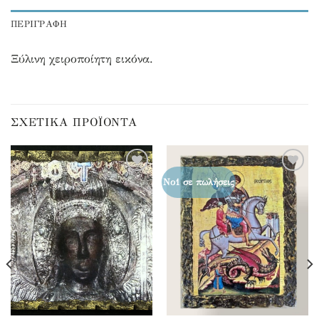
ΠΕΡΙΓΡΑΦΉ
Ξύλινη χειροποίητη εικόνα.
ΣΧΕΤΙΚΆ ΠΡΟΪΌΝΤΑ
Προσθήκη
Προσθήκη
Νο1 σε πωλήσεις
στα
στα
αγαπημένα
αγαπημένα