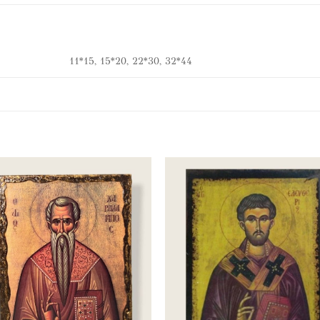
11*15, 15*20, 22*30, 32*44
Προσθήκη
Προσθή
στα
στα
αγαπημένα
αγαπημ