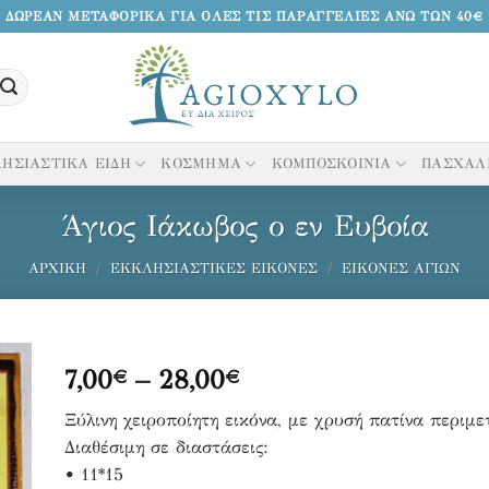
ΔΩΡΕΑΝ ΜΕΤΑΦΟΡΙΚΑ ΓΙΑ ΟΛΕΣ ΤΙΣ ΠΑΡΑΓΓΕΛΙΕΣ ΑΝΩ ΤΩΝ 40€
ΗΣΙΑΣΤΙΚΑ ΕΙΔΗ
ΚΟΣΜΗΜΑ
ΚΟΜΠΟΣΚΟΙΝΙΑ
ΠΑΣΧΑΛ
Άγιος Ιάκωβος ο εν Ευβοία
ΑΡΧΙΚΉ
/
ΕΚΚΛΗΣΙΑΣΤΙΚΈΣ ΕΙΚΌΝΕΣ
/
ΕΙΚΌΝΕΣ ΑΓΊΩΝ
Price
7,00
–
28,00
€
€
range:
κη
Ξύλινη χειροποίητη εικόνα, με χρυσή πατίνα περιμε
7,00€
Διαθέσιμη σε διαστάσεις:
through
να
• 11*15
28,00€