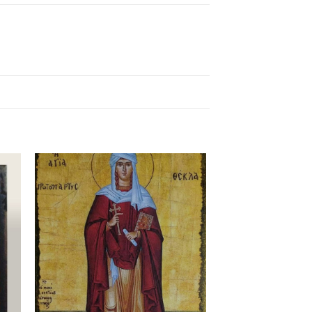
κη
Προσθήκη
στα
ένα
αγαπημένα