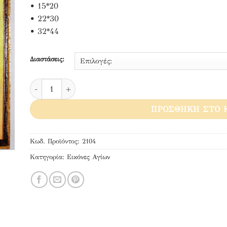
• 15*20
• 22*30
• 32*44
Διαστάσεις:
Άγιος Ιάκωβος ο εν Ευβοία ποσότητα
ΠΡΟΣΘΉΚΗ ΣΤΟ 
Κωδ. Προϊόντος:
2104
Κατηγορία:
Εικόνες Αγίων