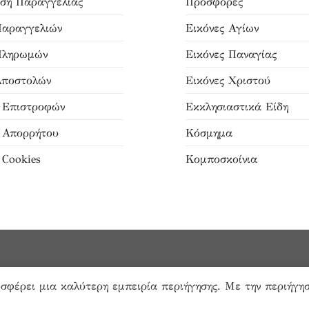
ση Παραγγελίας
Προσφορές
Παραγγελιών
Εικόνες Αγίων
Πληρωμών
Εικόνες Παναγίας
Αποστολών
Εικόνες Χριστού
ή Επιστροφών
Εκκλησιαστικά Είδη
ή Απορρήτου
Κόσμημα
 Cookies
Κομποσκοίνια
οσφέρει μια καλύτερη εμπειρία περιήγησης. Με την περιήγησ