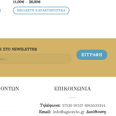
Price
11,00
€
–
26,00
€
προϊόν
range:
11,00€
έχει
ΕΠΙΛΈΞΤΕ ΧΑΡΑΚΤΗΡΙΣΤΙΚΆ
through
26,00€
πολλαπλές
παραλλαγές.
Οι
επιλογές
μπορούν
να
H ΣΤΟ NEWSLETTER
επιλεγούν
στη
σελίδα
του
προϊόντος
ΙΟΝΤΩΝ
ΕΠΙΚΟΙΝΩΝΙΑ
Τηλέφωνα:
27520 91537
6945533244
Email:
info@agioxylo.gr
Διεύθυνση: