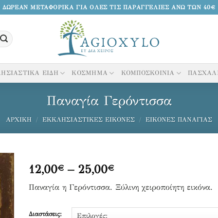
ΔΩΡΕΑΝ ΜΕΤΑΦΟΡΙΚΑ ΓΙΑ ΟΛΕΣ ΤΙΣ ΠΑΡΑΓΓΕΛΙΕΣ ΑΝΩ ΤΩΝ 40€
ΗΣΙΑΣΤΙΚΑ ΕΙΔΗ
ΚΟΣΜΗΜΑ
ΚΟΜΠΟΣΚΟΙΝΙΑ
ΠΑΣΧΑΛ
Παναγία Γερόντισσα
ΑΡΧΙΚΉ
/
ΕΚΚΛΗΣΙΑΣΤΙΚΈΣ ΕΙΚΌΝΕΣ
/
ΕΙΚΌΝΕΣ ΠΑΝΑΓΊΑΣ
Price
12,00
–
25,00
€
€
range:
κη
Παναγία η Γερόντισσα. Ξύλινη χειροποίητη εικόνα.
12,00€
through
να
25,00€
Διαστάσεις: