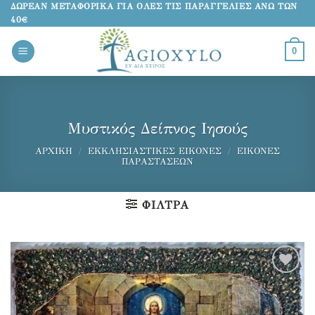
Μετάβαση
ΔΩΡΕΑΝ ΜΕΤΑΦΟΡΙΚΑ ΓΙΑ ΟΛΕΣ ΤΙΣ ΠΑΡΑΓΓΕΛΙΕΣ ΑΝΩ ΤΩΝ
40€
στο
περιεχόμενο
0
Μυστικός Δείπνος Ιησούς
ΑΡΧΙΚΉ
/
ΕΚΚΛΗΣΙΑΣΤΙΚΈΣ ΕΙΚΌΝΕΣ
/
ΕΙΚΌΝΕΣ
ΠΑΡΑΣΤΆΣΕΩΝ
ΦΊΛΤΡΑ
Προσθήκη
στα
αγαπημένα