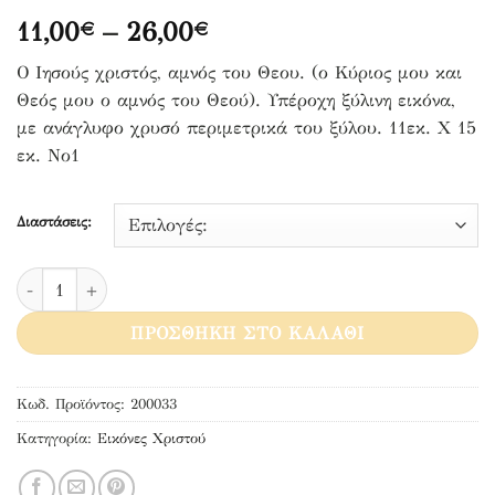
Price
11,00
–
26,00
€
€
range:
Ο Ιησούς χριστός, αμνός του Θεου. (ο Κύριος μου και
11,00€
Θεός μου ο αμνός του Θεού). Υπέροχη ξύλινη εικόνα,
through
με ανάγλυφο χρυσό περιμετρικά του ξύλου. 11εκ. Χ 15
26,00€
εκ. Νο1
Διαστάσεις:
Αμνός του Θεού ποσότητα
ΠΡΟΣΘΉΚΗ ΣΤΟ ΚΑΛΆΘΙ
Κωδ. Προϊόντος:
200033
Κατηγορία:
Εικόνες Χριστού