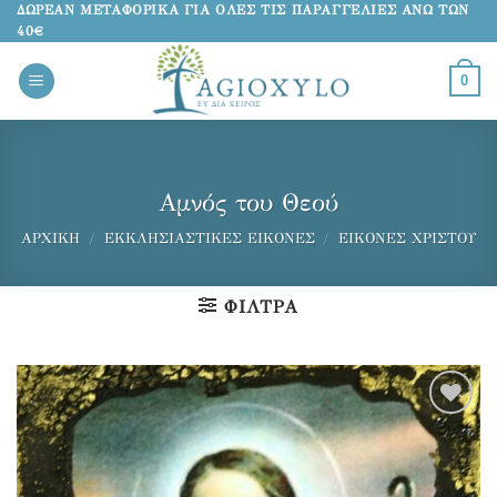
Μετάβαση
ΔΩΡΕΑΝ ΜΕΤΑΦΟΡΙΚΑ ΓΙΑ ΟΛΕΣ ΤΙΣ ΠΑΡΑΓΓΕΛΙΕΣ ΑΝΩ ΤΩΝ
40€
στο
περιεχόμενο
0
Αμνός του Θεού
ΑΡΧΙΚΉ
/
ΕΚΚΛΗΣΙΑΣΤΙΚΈΣ ΕΙΚΌΝΕΣ
/
ΕΙΚΌΝΕΣ ΧΡΙΣΤΟΎ
ΦΊΛΤΡΑ
Προσθήκη
στα
αγαπημένα