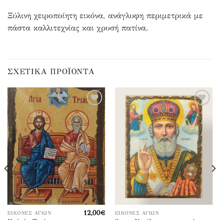
Ξύλινη χειροποίητη εικόνα, ανάγλυφη περιμετρικά με
πάστα καλλιτεχνίας και χρυσή πατίνα.
ΣΧΕΤΙΚΆ ΠΡΟΪΌΝΤΑ
Προσθήκη
Προσθήκη
στα
στα
αγαπημένα
αγαπημένα
12,00
€
ΕΙΚΌΝΕΣ ΑΓΊΩΝ
ΕΙΚΌΝΕΣ ΑΓΊΩΝ
Αυτό
Αυτό