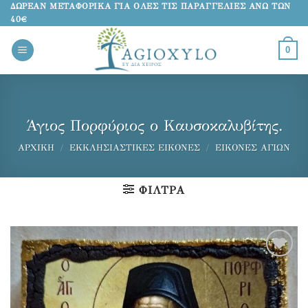
Μετάβαση
ΔΩΡΕΑΝ ΜΕΤΑΦΟΡΙΚΑ ΓΙΑ ΟΛΕΣ ΤΙΣ ΠΑΡΑΓΓΕΛΙΕΣ ΑΝΩ ΤΩΝ
40€
στο
περιεχόμενο
0
Άγιος Πορφύριος ο Καυσοκαλυβίτης.
ΑΡΧΙΚΉ
/
ΕΚΚΛΗΣΙΑΣΤΙΚΈΣ ΕΙΚΌΝΕΣ
/
ΕΙΚΌΝΕΣ ΑΓΊΩΝ
ΦΊΛΤΡΑ
Προσθήκη
στα
αγαπημένα