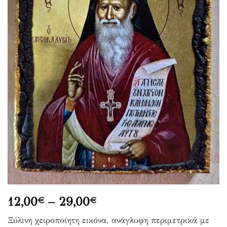
Price
12,00
–
29,00
€
€
range:
Ξύλινη χειροποίητη εικόνα, ανάγλυφη περιμετρικά με
12,00€