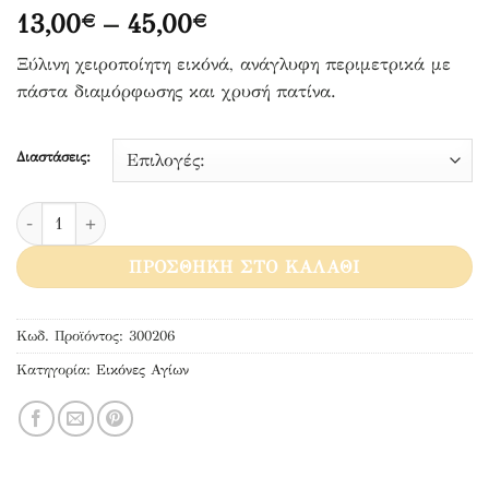
Price
13,00
–
45,00
€
€
range:
Ξύλινη χειροποίητη εικόνά, ανάγλυφη περιμετρικά με
13,00€
πάστα διαμόρφωσης και χρυσή πατίνα.
through
45,00€
Διαστάσεις:
Άγιος Ιούδας ο Θαδαίος ποσότητα
ΠΡΟΣΘΉΚΗ ΣΤΟ ΚΑΛΆΘΙ
Κωδ. Προϊόντος:
300206
Κατηγορία:
Εικόνες Αγίων