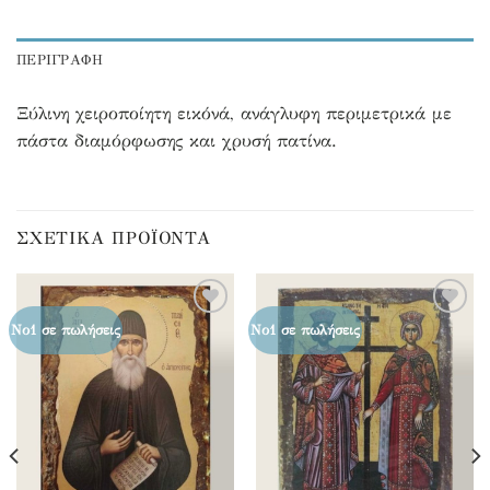
ΠΕΡΙΓΡΑΦΉ
Ξύλινη χειροποίητη εικόνά, ανάγλυφη περιμετρικά με
πάστα διαμόρφωσης και χρυσή πατίνα.
ΣΧΕΤΙΚΆ ΠΡΟΪΌΝΤΑ
Προσθήκη
Προσθήκη
Νο1 σε πωλήσεις
Νο1 σε πωλήσεις
στα
στα
αγαπημένα
αγαπημένα