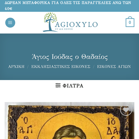
Μετάβαση
ΔΩΡΕΑΝ ΜΕΤΑΦΟΡΙΚΑ ΓΙΑ ΟΛΕΣ ΤΙΣ ΠΑΡΑΓΓΕΛΙΕΣ ΑΝΩ ΤΩΝ
40€
στο
περιεχόμενο
0
Άγιος Ιούδας ο Θαδαίος
ΑΡΧΙΚΉ
/
ΕΚΚΛΗΣΙΑΣΤΙΚΈΣ ΕΙΚΌΝΕΣ
/
ΕΙΚΌΝΕΣ ΑΓΊΩΝ
ΦΊΛΤΡΑ
Προσθήκη
στα
αγαπημένα