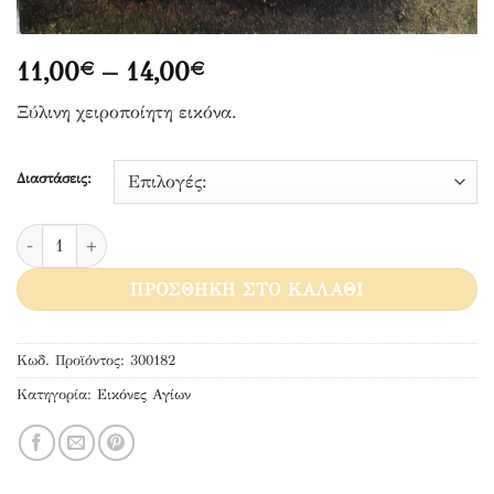
Price
11,00
–
14,00
€
€
range:
Ξύλινη χειροποίητη εικόνα.
11,00€
through
14,00€
Διαστάσεις:
Άγιοι Ραφαήλ, Άγιος Νικόλαος και Αγία Ειρήνη ποσότητα
ΠΡΟΣΘΉΚΗ ΣΤΟ ΚΑΛΆΘΙ
Κωδ. Προϊόντος:
300182
Κατηγορία:
Εικόνες Αγίων