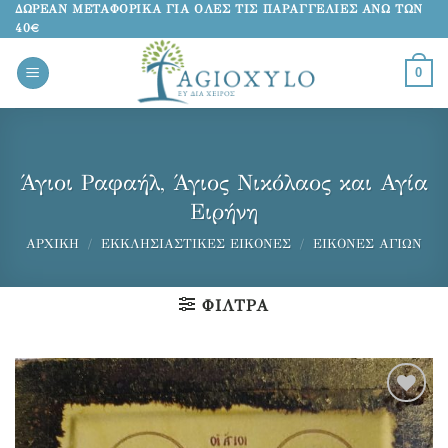
Μετάβαση
ΔΩΡΕΑΝ ΜΕΤΑΦΟΡΙΚΑ ΓΙΑ ΟΛΕΣ ΤΙΣ ΠΑΡΑΓΓΕΛΙΕΣ ΑΝΩ ΤΩΝ
40€
στο
περιεχόμενο
0
Άγιοι Ραφαήλ, Άγιος Νικόλαος και Αγία
Ειρήνη
ΑΡΧΙΚΉ
/
ΕΚΚΛΗΣΙΑΣΤΙΚΈΣ ΕΙΚΌΝΕΣ
/
ΕΙΚΌΝΕΣ ΑΓΊΩΝ
ΦΊΛΤΡΑ
Προσθήκη
στα