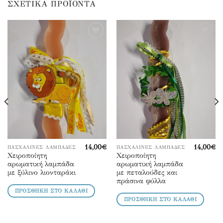
ΣΧΕΤΙΚΆ ΠΡΟΪΌΝΤΑ
Προσθήκη
Προσθήκη
στα
στα
αγαπημένα
αγαπημένα
14,00
€
14,00
€
ΠΑΣΧΑΛΙΝΕΣ ΛΑΜΠΑΔΕΣ
ΠΑΣΧΑΛΙΝΕΣ ΛΑΜΠΑΔΕΣ
Χειροποίητη
Χειροποίητη
αρωματική λαμπάδα
αρωματική λαμπάδα
με ξύλινο λιονταράκι
με πεταλούδες και
πράσινα φύλλα
ΠΡΟΣΘΉΚΗ ΣΤΟ ΚΑΛΆΘΙ
ΠΡΟΣΘΉΚΗ ΣΤΟ ΚΑΛΆΘΙ