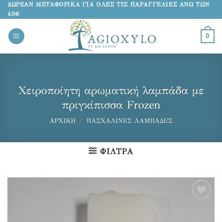
Μετάβαση
ΔΩΡΕΑΝ ΜΕΤΑΦΟΡΙΚΑ ΓΙΑ ΟΛΕΣ ΤΙΣ ΠΑΡΑΓΓΕΛΙΕΣ ΑΝΩ ΤΩΝ
40€
στο
περιεχόμενο
0
Χειροποίητη αρωματική λαμπάδα με
πριγκίπισσα Frozen
ΑΡΧΙΚΉ
/
ΠΑΣΧΑΛΙΝΕΣ ΛΑΜΠΑΔΕΣ
ΦΊΛΤΡΑ
Προσθήκη
στα