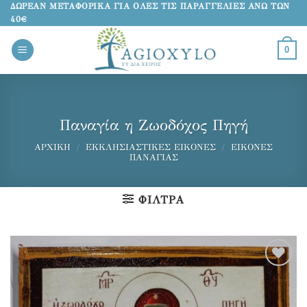
Μετάβαση
ΔΩΡΕΑΝ ΜΕΤΑΦΟΡΙΚΑ ΓΙΑ ΟΛΕΣ ΤΙΣ ΠΑΡΑΓΓΕΛΙΕΣ ΑΝΩ ΤΩΝ
40€
στο
περιεχόμενο
0
Παναγία η Ζωοδόχος Πηγή
ΑΡΧΙΚΉ
/
ΕΚΚΛΗΣΙΑΣΤΙΚΈΣ ΕΙΚΌΝΕΣ
/
ΕΙΚΌΝΕΣ
ΠΑΝΑΓΊΑΣ
ΦΊΛΤΡΑ
Προσθήκη
στα
αγαπημένα