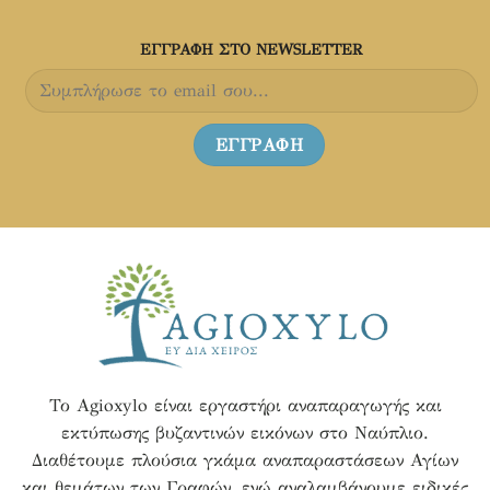
του
του
προϊόντος
προϊόντος
ΕΓΓΡΑΦH ΣΤΟ NEWSLETTER
Το Agioxylo είναι εργαστήρι αναπαραγωγής και
εκτύπωσης βυζαντινών εικόνων στο Ναύπλιο.
Διαθέτουμε πλούσια γκάμα αναπαραστάσεων Αγίων
και θεμάτων των Γραφών, ενώ αναλαμβάνουμε ειδικές