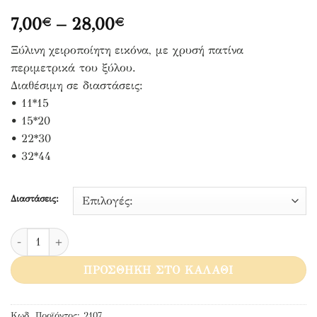
Price
7,00
–
28,00
€
€
range:
Ξύλινη χειροποίητη εικόνα, με χρυσή πατίνα
7,00€
περιμετρικά του ξύλου.
through
Διαθέσιμη σε διαστάσεις:
28,00€
• 11*15
• 15*20
• 22*30
• 32*44
Διαστάσεις:
Παναγία η Ζωοδόχος Πηγή ποσότητα
ΠΡΟΣΘΉΚΗ ΣΤΟ ΚΑΛΆΘΙ
Κωδ. Προϊόντος:
2107