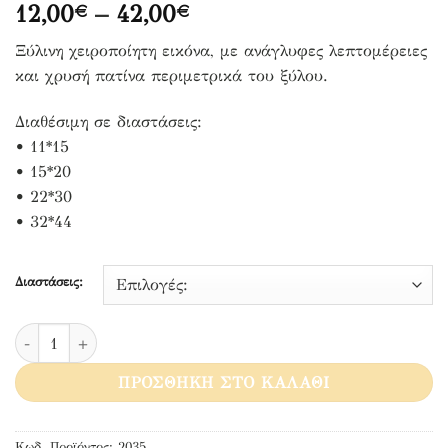
Price
12,00
–
42,00
€
€
range:
Ξύλινη χειροποίητη εικόνα, με ανάγλυφες λεπτομέρειες
12,00€
και χρυσή πατίνα περιμετρικά του ξύλου.
through
42,00€
Διαθέσιμη σε διαστάσεις:
• 11*15
• 15*20
• 22*30
• 32*44
Διαστάσεις:
Ο Άγιος Εφραίμ ποσότητα
ΠΡΟΣΘΉΚΗ ΣΤΟ ΚΑΛΆΘΙ
Κωδ. Προϊόντος:
2035