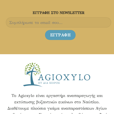
του
του
προϊόντος
προϊόντος
ΕΓΓΡΑΦH ΣΤΟ NEWSLETTER
Το Agioxylo είναι εργαστήρι αναπαραγωγής και
εκτύπωσης βυζαντινών εικόνων στο Ναύπλιο.
Διαθέτουμε πλούσια γκάμα αναπαραστάσεων Αγίων