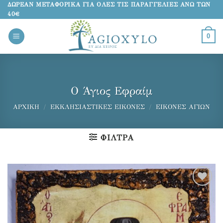
Μετάβαση
ΔΩΡΕΑΝ ΜΕΤΑΦΟΡΙΚΑ ΓΙΑ ΟΛΕΣ ΤΙΣ ΠΑΡΑΓΓΕΛΙΕΣ ΑΝΩ ΤΩΝ
40€
στο
περιεχόμενο
0
Ο Άγιος Εφραίμ
ΑΡΧΙΚΉ
/
ΕΚΚΛΗΣΙΑΣΤΙΚΈΣ ΕΙΚΌΝΕΣ
/
ΕΙΚΌΝΕΣ ΑΓΊΩΝ
ΦΊΛΤΡΑ
Προσθήκη
στα
αγαπημένα