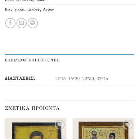
Κατηγορία:
Εικόνες Αγίων
ΕΠΙΠΛΕΟΝ ΠΛΗΡΟΦΟΡΙΕΣ
ΔΙΑΣΤΆΣΕΙΣ:
11*15, 15*20, 22*30, 32*44
ΣΧΕΤΙΚΆ ΠΡΟΪΌΝΤΑ
Προσθήκη
Προσθήκη
στα
στα