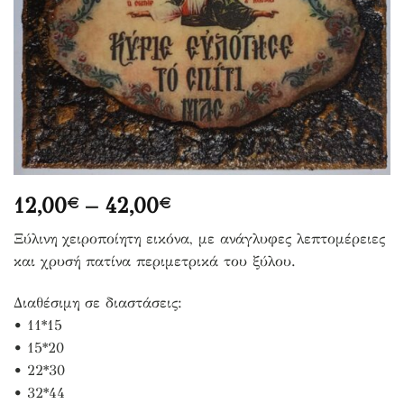
Price
12,00
–
42,00
€
€
range:
Ξύλινη χειροποίητη εικόνα, με ανάγλυφες λεπτομέρειες
12,00€
και χρυσή πατίνα περιμετρικά του ξύλου.
through
42,00€
Διαθέσιμη σε διαστάσεις:
• 11*15
• 15*20
• 22*30
• 32*44