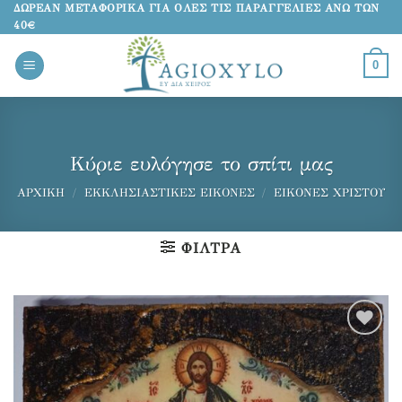
Μετάβαση
ΔΩΡΕΑΝ ΜΕΤΑΦΟΡΙΚΑ ΓΙΑ ΟΛΕΣ ΤΙΣ ΠΑΡΑΓΓΕΛΙΕΣ ΑΝΩ ΤΩΝ
40€
στο
περιεχόμενο
0
Κύριε ευλόγησε το σπίτι μας
ΑΡΧΙΚΉ
/
ΕΚΚΛΗΣΙΑΣΤΙΚΈΣ ΕΙΚΌΝΕΣ
/
ΕΙΚΌΝΕΣ ΧΡΙΣΤΟΎ
ΦΊΛΤΡΑ
Προσθήκη
στα
αγαπημένα