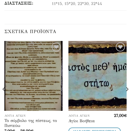
ΔΙΑΣΤΆΣΕΙΣ:
11*15, 15*20, 22*30, 32*44
ΣΧΕΤΙΚΆ ΠΡΟΪΌΝΤΑ
Προσθήκη
Προσθήκη
στα
στα
αγαπημένα
αγαπημένα
27,00
€
ΛΌΓΙΑ ΑΓΊΩΝ
ΛΌΓΙΑ ΑΓΊΩΝ
Αυτό
Το σύμβολο της πίστεως, το
Αγίοι Βοήθεια
το
Πιστεύω
προϊόν
Price