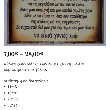
Price
7,00
–
28,00
€
€
range:
Ξύλινη χειροποίητη εικόνα, με χρυσή πατίνα
7,00€
περιμετρικά του ξύλου.
through
28,00€
Διαθέσιμη σε διαστάσεις:
• 11*15
• 15*20
• 22*30
• 32*44