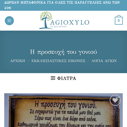
Μετάβαση
ΔΩΡΕΑΝ ΜΕΤΑΦΟΡΙΚΑ ΓΙΑ ΟΛΕΣ ΤΙΣ ΠΑΡΑΓΓΕΛΙΕΣ ΑΝΩ ΤΩΝ
40€
στο
περιεχόμενο
0
Η προσευχή του γονιού
ΑΡΧΙΚΉ
/
ΕΚΚΛΗΣΙΑΣΤΙΚΈΣ ΕΙΚΌΝΕΣ
/
ΛΌΓΙΑ ΑΓΊΩΝ
ΦΊΛΤΡΑ
Προσθήκη
στα
αγαπημένα