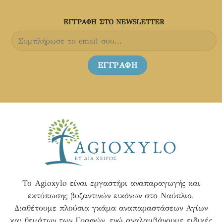
του
του
προϊόντος
προϊόντος
ΕΓΓΡΑΦH ΣΤΟ NEWSLETTER
Το Agioxylo είναι εργαστήρι αναπαραγωγής και
εκτύπωσης βυζαντινών εικόνων στο Ναύπλιο.
Διαθέτουμε πλούσια γκάμα αναπαραστάσεων Αγίων
και θεμάτων των Γραφών, ενώ αναλαμβάνουμε ειδικές