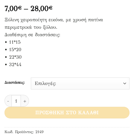
Price
7,00
–
28,00
€
€
range:
Ξύλινη χειροποίητη εικόνα, με χρυσή πατίνα
7,00€
περιμετρικά του ξύλου.
through
Διαθέσιμη σε διαστάσεις:
28,00€
• 11*15
• 15*20
• 22*30
• 32*44
Διαστάσεις:
Άγιος Χριστόφορος ποσότητα
ΠΡΟΣΘΉΚΗ ΣΤΟ ΚΑΛΆΘΙ
Κωδ. Προϊόντος:
2149