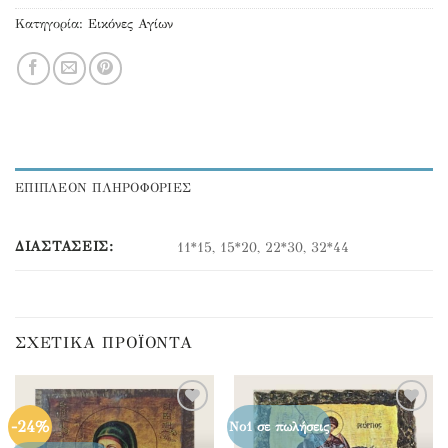
Κατηγορία:
Εικόνες Αγίων
ΕΠΙΠΛΕΟΝ ΠΛΗΡΟΦΟΡΙΕΣ
ΔΙΑΣΤΆΣΕΙΣ:
11*15, 15*20, 22*30, 32*44
ΣΧΕΤΙΚΆ ΠΡΟΪΌΝΤΑ
-24%
Προσθήκη
Προσθήκη
Νο1 σε πωλήσεις
στα
στα