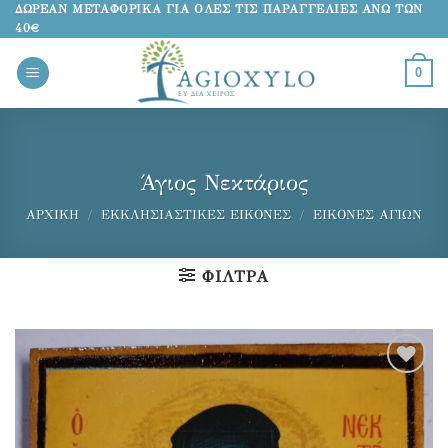
Μετάβαση
ΔΩΡΕΑΝ ΜΕΤΑΦΟΡΙΚΑ ΓΙΑ ΟΛΕΣ ΤΙΣ ΠΑΡΑΓΓΕΛΙΕΣ ΑΝΩ ΤΩΝ
40€
στο
περιεχόμενο
0
Άγιος Νεκτάριος
ΑΡΧΙΚΉ
/
ΕΚΚΛΗΣΙΑΣΤΙΚΈΣ ΕΙΚΌΝΕΣ
/
ΕΙΚΌΝΕΣ ΑΓΊΩΝ
ΦΊΛΤΡΑ
Προσθήκη
στα
αγαπημένα