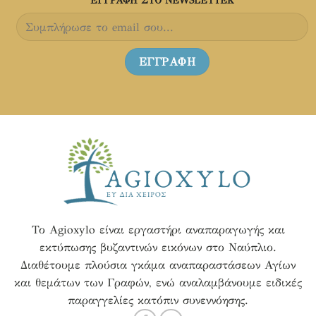
ΕΓΓΡΑΦH ΣΤΟ NEWSLETTER
προϊόντος
προϊόντος
Το Agioxylo είναι εργαστήρι αναπαραγωγής και
εκτύπωσης βυζαντινών εικόνων στο Ναύπλιο.
Διαθέτουμε πλούσια γκάμα αναπαραστάσεων Αγίων
και θεμάτων των Γραφών, ενώ αναλαμβάνουμε ειδικές
παραγγελίες κατόπιν συνεννόησης.