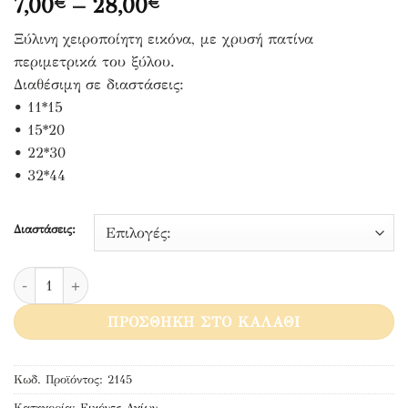
Price
7,00
–
28,00
€
€
range:
Ξύλινη χειροποίητη εικόνα, με χρυσή πατίνα
7,00€
περιμετρικά του ξύλου.
through
Διαθέσιμη σε διαστάσεις:
28,00€
• 11*15
• 15*20
• 22*30
• 32*44
Διαστάσεις:
Άγιος Νεκτάριος ποσότητα
ΠΡΟΣΘΉΚΗ ΣΤΟ ΚΑΛΆΘΙ
Κωδ. Προϊόντος:
2145