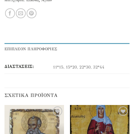
Κατηγορία:
Εικόνες Αγίων
ΕΠΙΠΛΕΟΝ ΠΛΗΡΟΦΟΡΙΕΣ
ΔΙΑΣΤΆΣΕΙΣ:
11*15, 15*20, 22*30, 32*44
ΣΧΕΤΙΚΆ ΠΡΟΪΌΝΤΑ
Προσθήκη
Προσθήκη
στα
στα
αγαπημένα
αγαπημένα