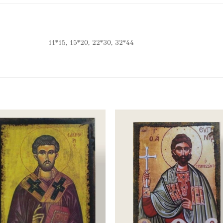
11*15, 15*20, 22*30, 32*44
Προσθήκη
Προσθή
στα
στα
αγαπημένα
αγαπημ