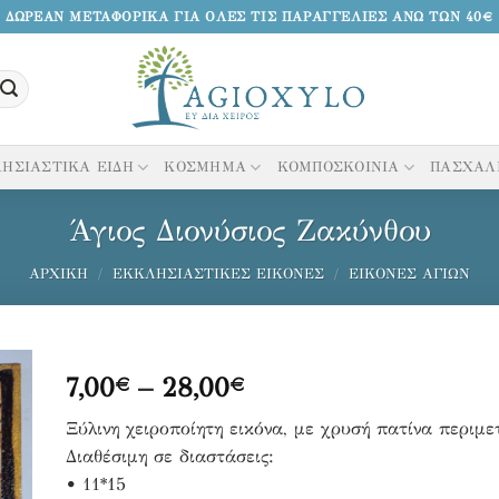
ΔΩΡΕΑΝ ΜΕΤΑΦΟΡΙΚΑ ΓΙΑ ΟΛΕΣ ΤΙΣ ΠΑΡΑΓΓΕΛΙΕΣ ΑΝΩ ΤΩΝ 40€
ΗΣΙΑΣΤΙΚΑ ΕΙΔΗ
ΚΟΣΜΗΜΑ
ΚΟΜΠΟΣΚΟΙΝΙΑ
ΠΑΣΧΑΛ
Άγιος Διονύσιος Ζακύνθου
ΑΡΧΙΚΉ
/
ΕΚΚΛΗΣΙΑΣΤΙΚΈΣ ΕΙΚΌΝΕΣ
/
ΕΙΚΌΝΕΣ ΑΓΊΩΝ
Price
7,00
–
28,00
€
€
range:
κη
Ξύλινη χειροποίητη εικόνα, με χρυσή πατίνα περιμε
7,00€
Διαθέσιμη σε διαστάσεις:
through
να
• 11*15
28,00€