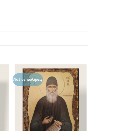
Νο1 σε πωλήσεις
κη
Προσθήκη
στα
ένα
αγαπημένα