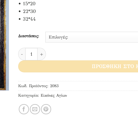
• 15*20
• 22*30
• 32*44
Διαστάσεις:
Άγιος Διονύσιος Ζακύνθου ποσότητα
ΠΡΟΣΘΉΚΗ ΣΤΟ 
Κωδ. Προϊόντος:
2083
Κατηγορία:
Εικόνες Αγίων