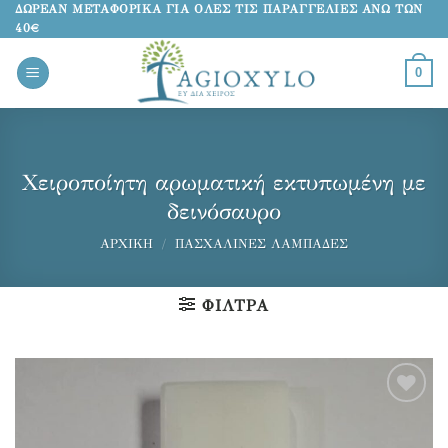
Μετάβαση
ΔΩΡΕΑΝ ΜΕΤΑΦΟΡΙΚΑ ΓΙΑ ΟΛΕΣ ΤΙΣ ΠΑΡΑΓΓΕΛΙΕΣ ΑΝΩ ΤΩΝ
40€
στο
περιεχόμενο
0
Χειροποίητη αρωματική εκτυπωμένη με
δεινόσαυρο
ΑΡΧΙΚΉ
/
ΠΑΣΧΑΛΙΝΕΣ ΛΑΜΠΑΔΕΣ
ΦΊΛΤΡΑ
Προσθήκη
στα