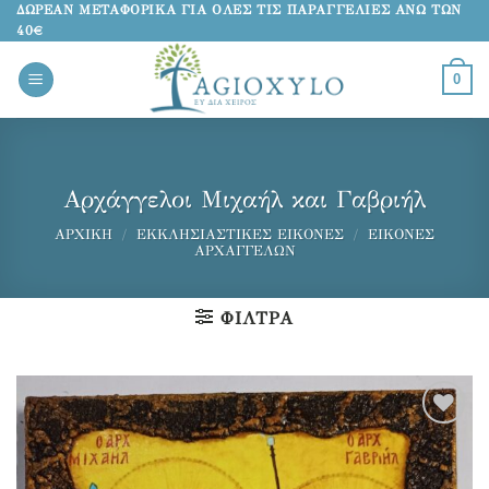
Μετάβαση
ΔΩΡΕΑΝ ΜΕΤΑΦΟΡΙΚΑ ΓΙΑ ΟΛΕΣ ΤΙΣ ΠΑΡΑΓΓΕΛΙΕΣ ΑΝΩ ΤΩΝ
40€
στο
περιεχόμενο
0
Αρχάγγελοι Μιχαήλ και Γαβριήλ
ΑΡΧΙΚΉ
/
ΕΚΚΛΗΣΙΑΣΤΙΚΈΣ ΕΙΚΌΝΕΣ
/
ΕΙΚΌΝΕΣ
ΑΡΧΑΓΓΈΛΩΝ
ΦΊΛΤΡΑ
Προσθήκη
στα
αγαπημένα