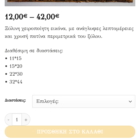
Price
12,00
–
42,00
€
€
range:
Ξύλινη χειροποίητη εικόνα, με ανάγλυφες λεπτομέρειες
12,00€
και χρυσή πατίνα περιμετρικά του ξύλου.
through
42,00€
Διαθέσιμη σε διαστάσεις:
• 11*15
• 15*20
• 22*30
• 32*44
Διαστάσεις:
Αρχάγγελοι Μιχαήλ και Γαβριήλ ποσότητα
ΠΡΟΣΘΉΚΗ ΣΤΟ ΚΑΛΆΘΙ